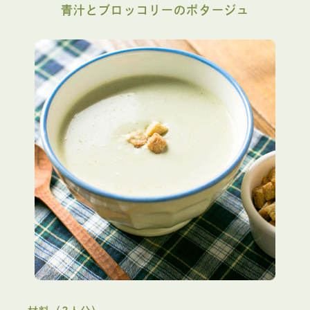
青汁とブロッコリーのポタージュ
気付いた時にサッと飲めます
茨城県 ・ れいさん
Motherの以前クッキーが入っていたガラスジャーに入れ
て、蓋を外した状態で置いてあるので、気付いた時にサ
ッと飲めます。HAPPY AOJIRUは、個装の袋が手でサク
ッと開封しやすい点がとても気に入っています。いちい
ちハサミを取り出さなくていいのが楽です。さりげない
事ですが、開封が楽だと飲みたくなる気がします。