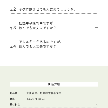
2
Q.
子供に飲ませても大丈夫でしょうか。
大丈夫です。お子さまが大人と同じような食事が取れるよう
妊娠中や授乳中ですが、
になったら、はじめは少しずつ様子を見ながら飲ませてあげ
3
Q.
飲んでも大丈夫ですか？
てください。
青汁は“ドリンクタイプの野菜加工食品”です。妊娠・授乳期
アレルギーがあるのですが、
の女性に必要なカルシウムや葉酸等の栄養素もバランス良く
4
Q.
飲んでも大丈夫ですか？
含まれているので、安心してお召し上がりいただけます。た
だし、食事は母乳にも影響しますので、バランスのとれた食
生活を基本とすることをお勧めしています。病院等から出さ
HAPPY AOJIRUはたくさんの野菜や成分を原材料としていま
れている薬や栄養補助食品等、栄養摂取量のバランスが気に
すので、原材料を全てご確認いただき、心配な方は専門医に
なる方は、担当の医師にご相談の上お召し上がりください。
必ずご相談の上、お召し上がりください。
※カフェインの含有量は1包あたり約6.4mg。1包でインスタ
ントコーヒー1杯の1/10程度。
商品詳細
商品名
大麦若葉、野菜粉末含有食品
価格
4,623円
（税込）
原材料名