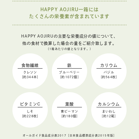
HAPPY AOJIRU一箱には
たくさんの栄養素が含まれています
HAPPY AOJIRUの主要な栄養成分の値について、
他の食材で換算した場合の量をご紹介致します。
（1箱あたりの値となります。）
食物繊維
鉄
カリウム
クレソン
ブルーベリー
バジル
[約344本]
[約1072個]
[約564枚]
ビタミンC
葉酸
カルシウム
しそ
青ピーマン
まいわし
[約228枚]
[約180個]
[約12尾]
オールガイド食品成分表2017［日本食品標準成分表2015年版］