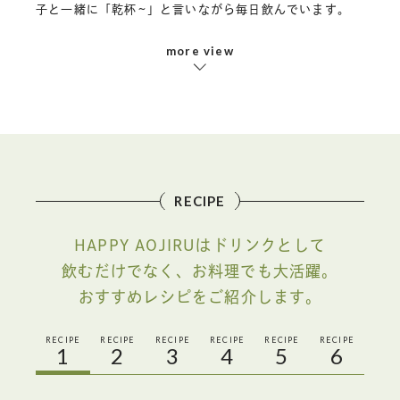
子と一緒に「乾杯~」と言いながら毎日飲んでいます。
青汁のおかげで助かってます
more view
埼玉県・Yさん
子供達は毎日ヨーグルトに入れて食べています。以前い
ただいたMotherのカップに入れているのですが、子供達
が青汁の袋にマジックでおみくじを書き、それを毎朝引
いて楽しんでいます。ロゴのHAPPYを引くと「やった！
ハッピー」と言って盛り上がっていますよ。忙しくて野
菜不足になりがちですが、青汁のおかげで助かってま
す。
RECIPE
グリーンジュースと呼んでいます
HAPPY AOJIRUはドリンクとして
神奈川県 ・ 2児のママさん
飲むだけでなく、お料理でも大活躍。
野菜嫌いの息子のために・・・と試しに買ってみたのが
きっかけでした。お水に溶かして・・・は、まだダメ
おすすめレシピをご紹介します。
で、りんごジュースに混ぜて飲んでいます。我が家で
は・グリーンジュースと呼んでいます。外食で野菜があ
RECIPE
RECIPE
RECIPE
RECIPE
RECIPE
RECIPE
まり摂れなかった日は、帰宅後にみんなでHAPPY
1
2
3
4
5
6
AOJIRUを飲んで、一安心。家族の食に対する意識も良く
なってきました!