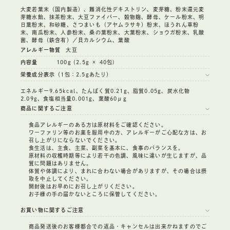
大麦若葉末（国内製造）、難消化性デキストリン、麦芽糖、粉末還元麦
芽糖水飴、抹茶粉末、大豆ファイバー、穀物麹、酵母、ケール粉末、明
日葉粉末、和砂糖、さつまいも（アヤムラサキ）粉末、ほうれん草粉
末、南瓜粉末、人参粉末、桑の葉粉末、大葉粉末、ショウガ粉末、乳酸
菌、酵母（鉄含有）／貝カルシウム、葉酸
アレルギー物質
大豆
内容量
100g (2.5g × 40包)
栄養成分表示
（1包：2.5gあたり）
エネルギー9.65kcal、たんぱく質0.21g、脂質0.05g、炭水化物
2.09g、食塩相当量0.001g、葉酸60μg
商品に関するご注意
食品アレルギーのある方は原材料をご確認ください。
ワーファリン等のお薬を服用中の方、アレルギーがご心配な方は、お
召し上がりにならないでください。
食生活は、主食、主菜、副菜を基本に、食事のバランスを。
原材料の収穫時期等により若干の色調、風味に違いが生じますが、品
質に問題はありません。
体質や体調により、まれに合わない場合がありますが、その場合は摂
取を中止してください。
開封後はお早めにお召し上がりください。
お子様の手の届かないところに保管してください。
お買い物に関するご注意
商品発送後のお客様都合での返品・キャンセルは出来かねますのでご