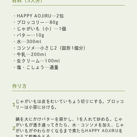
材料（3人分）
・HAPPY AOJIRU…2包
・ブロッコリー…80g
・じゃがいも（小）…1個
・バター…10g
・水…300ml
・コンソメ…小さじ2（固形1個分）
・牛乳…200ml
・生クリーム…100ml
・塩・こしょう…適量
作り方
じゃがいもは皮をむいていちょう切りにする。ブロッコ
1
リーは小房に分ける。
鍋を火にかけバターを溶かし、1を入れて炒める。じゃ
がいもが透き通ってきたら、水・コンソメを加え、じゃ
2
がいもがやわらかくなるまで煮たらHAPPY AOJIRUを
加えて粗熱をとる。