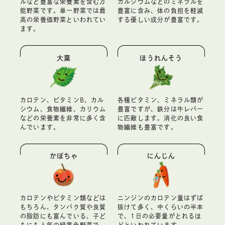
ルなど豊富な栄養素を含む万
カルシウムなどのミネラルを
能野菜です。単一野菜では最
豊富に含み、体の負担を軽減
高の栄養価野菜といわれてい
する優しい成分が豊富です。
ます。
大葉
ほうれんそう
カロテン、ビタミンB、カル
各種ビタミン、ミネラル類が
シウム、食物繊維、カリウム
豊富ですが、鉄分は牛レバー
などの栄養素を非常に多く含
に匹敵します。消化の良い食
んでいます。
物繊維も豊富です。
かぼちゃ
にんじん
カロテンやビタミン類などは
ニンジンのカロテン量はずば
もちろん、タンパク質や良質
抜けて多く、中くらいの半本
の脂肪にも富んでいる、子ど
で、1日の必要量がとれるほ