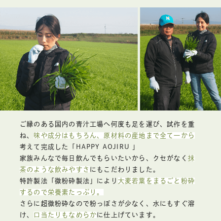
ご縁のある国内の青汁工場へ何度も足を運び、試作を重
ね、
味や成分はもちろん、原材料の産地まで全て一から
考えて完成した「HAPPY AOJIRU 」
家族みんなで毎日飲んでもらいたいから、クセがなく
抹
茶のような飲みやすさ
にもこだわりました。
特許製法「微粉砕製法」により
大麦若葉をまるごと粉砕
するので栄養素たっぷり。
さらに超微粉砕なので粉っぽさが少なく、水にもすぐ溶
け、
口当たりもなめらか
に仕上げています。