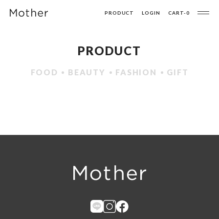
PRODUCT
LOGIN
CART-
0
PRODUCT
FOOD
BEAUTY
FASHION
GIFT