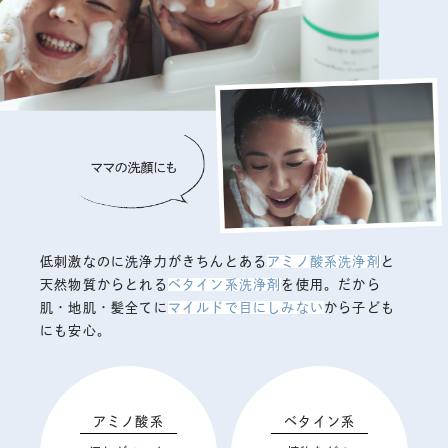
低刺激なのに洗浄力がきちんとある
アミノ酸系洗浄剤
と
天然物質からとれる
ベタイン系洗浄剤
を使用。だから
肌・地肌・髪全てに
マイルドで目にしみない
から子ども
にも安心。
アミノ酸系
ベタイン系