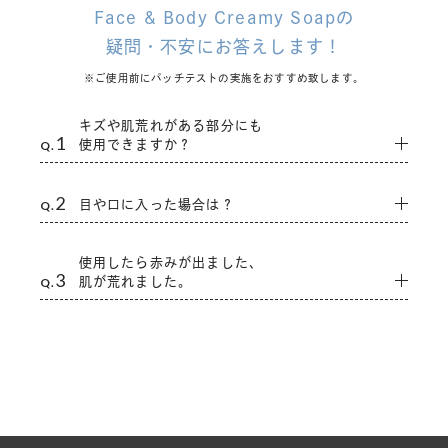
Face & Body Creamy Soapの
疑問・不安にお答えします！
※ご使用前にパッチテストの実施をおすすめ致します。
キズや肌荒れがある部分にも
1
Q.
使用できますか？
キズや肌荒れの個所は使用をお控えください。
2
Q.
目や口に入った場合は？
すぐにキレイな流水で洗い流してください。大量に入ってし
使用したら赤みが出ました、
まった場合は、医師にご相談ください。
3
Q.
肌が荒れました。
使用を中止して、かかりつけの医師にご相談ください。