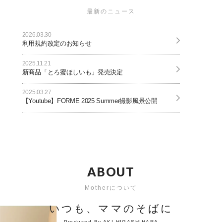
最新のニュース
2026.03.30
利用規約改定のお知らせ
2025.11.21
新商品「とろ蜜ほしいも」発売決定
2025.03.27
【Youtube】FORME 2025 Summer撮影風景公開
2025.02.21
【Youtube】FORME 2025 Spring &Summer撮影風
景公開
A
B
O
U
T
Motherについて
いつも、ママのそばに
Produced By AKI HIGASHIHARA