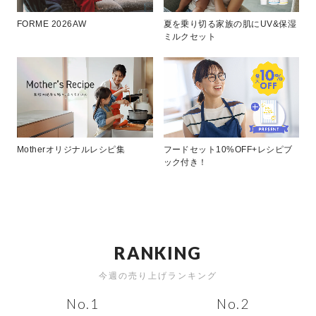
FORME 2026AW
夏を乗り切る家族の肌にUV&保湿
ミルクセット
Motherオリジナルレシピ集
フードセット10%OFF+レシピブ
ック付き！
R
A
N
K
I
N
G
今週の売り上げランキング
No.1
No.2