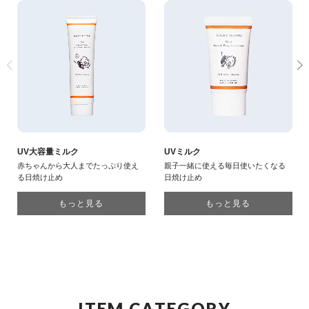
UVミルク
UV大容量ミルク
親子一緒に使える毎日使いたくなる
赤ちゃんから大人までたっぷり使え
日焼け止め
る日焼け止め
もっと見る
もっと見る
I
T
E
M
C
A
T
E
G
O
R
Y