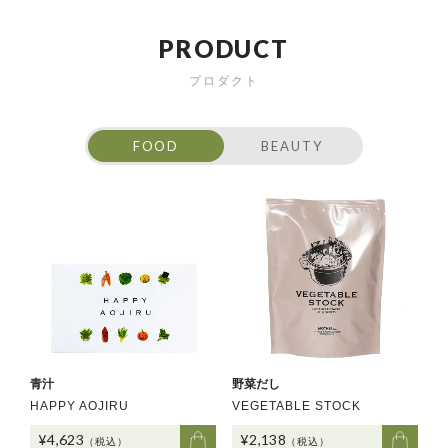
P
R
O
D
U
C
T
プロダクト
FOOD
BEAUTY
青汁
野菜だし
HAPPY AOJIRU
VEGETABLE STOCK
¥4,623
¥2,138
（税込）
（税込）