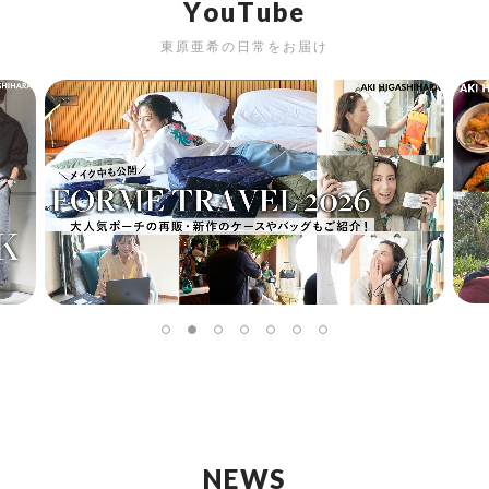
Y
o
u
T
u
b
e
東原亜希の日常をお届け
N
E
W
S