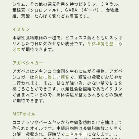
シウム、その他の還元作用を持つビタミン、ミネラル、
葉緑素（クロロフィル）、GABA （ギャバ）、食物繊
維、葉酸、たんぱく質なども豊富です。
イヌリン
水溶性食物繊維の一種で、ビフィズス菌とともにスッキ
リとした毎日に欠かせない成分です。
身体環境を整える
効果
が期待できます。
アガベシュガー
アガベとはメキシコ合衆国を中心に広がる植物。アガベ
シュガーは
身体に優しい糖質
で、糖質の吸収がおだやか
に行われます。また、甘さが強い為、少ない量で甘さを
感じることができます。水溶性食物繊維であるイヌリン
が含まれているので、身体環境が整えられるなどの効果
が期待できます。
MCTオイル
ココナッツやパームヤシから中鎖脂肪酸だけを抽出して
作られたオイルです。中鎖細胞酸は長鎖脂肪酸より早く
分解・吸収され、短時間で
エネルギー
になります。ま