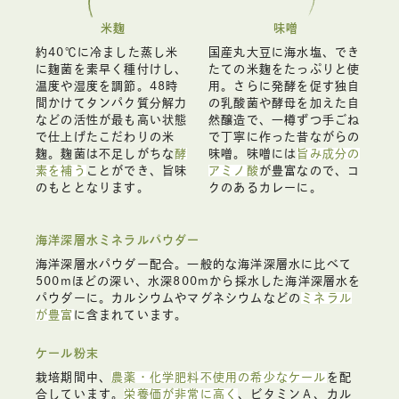
米麹
味噌
約40℃に冷ました蒸し米
国産丸大豆に海水塩、でき
に麹菌を素早く種付けし、
たての米麹をたっぷりと使
温度や湿度を調節。48時
用。さらに発酵を促す独自
間かけてタンパク質分解力
の乳酸菌や酵母を加えた自
などの活性が最も高い状態
然醸造で、一樽ずつ手ごね
で仕上げたこだわりの米
で丁寧に作った昔ながらの
麹。麹菌は不足しがちな
酵
味噌。味噌には
旨み成分の
素を補う
ことができ、旨味
アミノ酸
が豊富なので、コ
のもととなります。
クのあるカレーに。
海洋深層水ミネラルパウダー
海洋深層水パウダー配合。一般的な海洋深層水に比べて
500mほどの深い、水深800mから採水した海洋深層水を
パウダーに。カルシウムやマグネシウムなどの
ミネラル
が豊富
に含まれています。
ケール粉末
栽培期間中、
農薬・化学肥料不使用の希少なケール
を配
合しています。
栄養価が非常に高く
、ビタミンＡ、カル