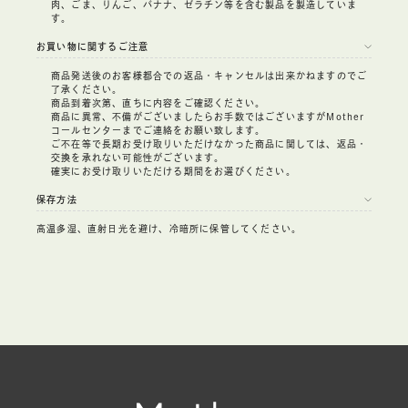
肉、ごま、りんご、バナナ、ゼラチン等を含む製品を製造していま
す。
お買い物に関するご注意
商品発送後のお客様都合での返品・キャンセルは出来かねますのでご
了承ください。
商品到着次第、直ちに内容をご確認ください。
商品に異常、不備がございましたらお手数ではございますがMother
コールセンターまでご連絡をお願い致します。
ご不在等で長期お受け取りいただけなかった商品に関しては、返品・
交換を承れない可能性がございます。
確実にお受け取りいただける期間をお選びください。
保存方法
高温多湿、直射日光を避け、冷暗所に保管してください。