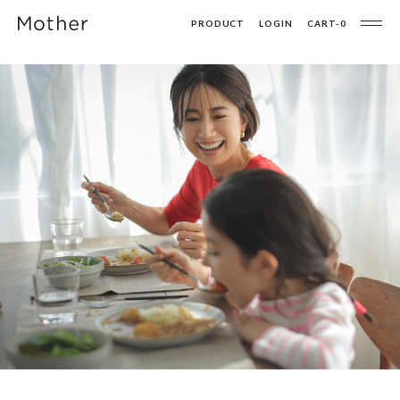
PRODUCT
LOGIN
CART-
0