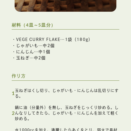
材料（4皿～5皿分）
・VEGE CURRY FLAKE…1袋（180g）
・じゃがいも…中2個
・にんじん…中1個
・玉ねぎ…中2個
作り方
玉ねぎはくし切り、じゃがいも・にんじんは乱切りにす
1
る。
鍋に油（分量外）を熱し、玉ねぎをじっくり炒める。し
2
んなりしてきたら、じゃがいも・にんじんを加えて軽く
炒める。
水1000ccを加え、沸騰したらあくをとり、弱火で具材