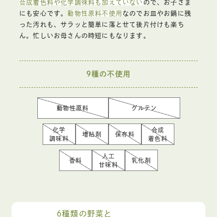
合成着色料や化学調味料も加えていない
ので、お子さま
にも安心です。
動物性原料不使用
なのでお皿やお鍋に残
った汚れも、サラッと簡単に落とせて後片付けも楽ち
ん。忙しいお母さんの時短にもなります。
9種の不使用
動物性原料
グルテン
化学
合成
増粘剤
保存料
調味料
着色料
人工
香料
乳化剤
甘味料
6種類の野菜と