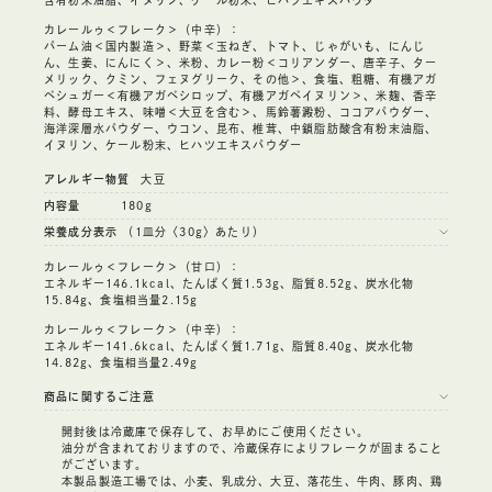
カレールゥ＜フレーク＞（中辛）：
パーム油＜国内製造＞、野菜＜玉ねぎ、トマト、じゃがいも、にんじ
ん、生姜、にんにく＞、米粉、カレー粉＜コリアンダー、唐辛子、ター
メリック、クミン、フェヌグリーク、その他＞、食塩、粗糖、有機アガ
ベシュガー＜有機アガベシロップ、有機アガベイヌリン＞、米麹、香辛
料、酵母エキス、味噌＜大豆を含む＞、馬鈴薯澱粉、ココアパウダー、
海洋深層水パウダー、ウコン、昆布、椎茸、中鎖脂肪酸含有粉末油脂、
イヌリン、ケール粉末、ヒハツエキスパウダー
アレルギー物質
大豆
内容量
180g
栄養成分表示
（1皿分〈30g〉あたり）
カレールゥ＜フレーク＞（甘口）：
エネルギー146.1kcal、たんぱく質1.53g、脂質8.52g、炭水化物
15.84g、食塩相当量2.15g
カレールゥ＜フレーク＞（中辛）：
エネルギー141.6kcal、たんぱく質1.71g、脂質8.40g、炭水化物
14.82g、食塩相当量2.49g
商品に関するご注意
開封後は冷蔵庫で保存して、お早めにご使用ください。
油分が含まれておりますので、冷蔵保存によりフレークが固まること
がございます。
本製品製造工場では、小麦、乳成分、大豆、落花生、牛肉、豚肉、鶏