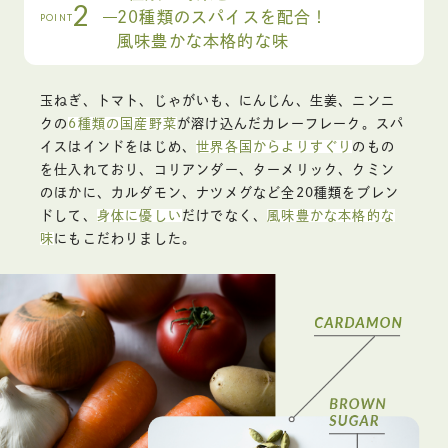
2
20種類のスパイスを配合！
POINT
風味豊かな本格的な味
玉ねぎ、トマト、じゃがいも、にんじん、生姜、ニンニ
クの
6種類の国産野菜
が溶け込んだカレーフレーク。スパ
イスはインドをはじめ、
世界各国からよりすぐり
のもの
を仕入れており、コリアンダー、ターメリック、クミン
のほかに、カルダモン、ナツメグなど全20種類をブレン
ドして、
身体に優しい
だけでなく、
風味豊かな本格的な
味
にもこだわりました。