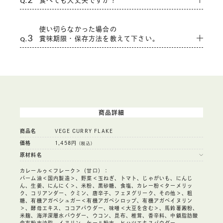
Q.
食べても大丈夫ですか？
てカレーを食べられるお子さまは、薄味からスタートが良い
かと存じます。
本品の使用にあたって食物に敏感な方、不安のある方、又は
使い切らなかった場合の
アナフィラキシーの症状のある方は、原材料をご確認いただ
3
Q.
賞味期限・保存方法を教えて下さい。
き、専門医の指導に従ってお召し上がりください。また、異
物混入には細心の注意を払っておりますが、特定原材料7品
目、特定原材料に準ずるもの21品目を含む製品を、同一工場
開封後は、封をしっかり閉じ、冷蔵庫で保管し、速やかにお
内で製造する可能性がございます事、御承知おき下さいます
使いください。油分が含まれておりますので、冷蔵保存によ
ようお願い申し上げます。
りフレークが固まることがございます。
商品詳細
商品名
VEGE CURRY FLAKE
価格
1,458円
（税込）
原材料名
カレールゥ＜フレーク＞（甘口）：
パーム油＜国内製造＞、野菜＜玉ねぎ、トマト、じゃがいも、にんじ
ん、生姜、にんにく＞、米粉、黒砂糖、食塩、カレー粉＜ターメリッ
ク、コリアンダー、クミン、唐辛子、フェヌグリーク、その他＞、粗
糖、有機アガベシュガー＜有機アガベシロップ、有機アガベイヌリン
＞、酵母エキス、ココアパウダー、味噌＜大豆を含む＞、馬鈴薯澱粉、
米麹、海洋深層水パウダー、ウコン、昆布、椎茸、香辛料、中鎖脂肪酸
含有粉末油脂、イヌリン、ケール粉末、ヒハツエキスパウダー