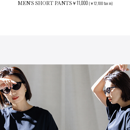
￥11,000
MEN'S SHORT PANTS
(￥12,100 tax in)