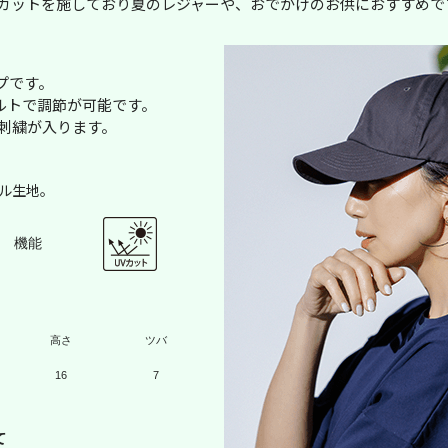
Vカットを施しており夏のレジャーや、おでかけのお供におすすめで
プです。
ルトで調節が可能です。
色刺繍が入ります。
ル生地。
機能
高さ
ツバ
16
7
て