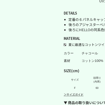
U
DETAILS
定番の６パネルキャッ
後ろのアジャスターベ
後ろにHELLOの同系
MATERIAL
夏に最適なコットンツイ
カラー
チャコール
素材
コットン100%
SIZE(cm)
頭周り
サイズ
（内周）
F
60
＞サイズガイド
▼ 商品の取り扱いについ