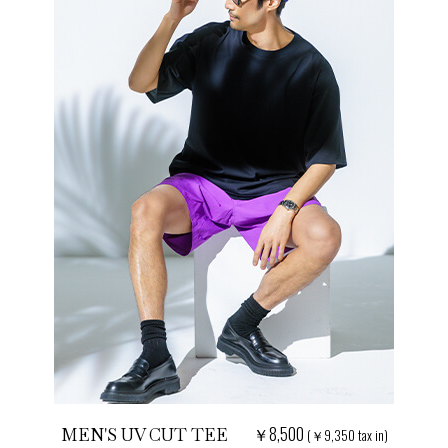
￥8,500
MEN'S UV CUT TEE
(￥9,350 tax in)