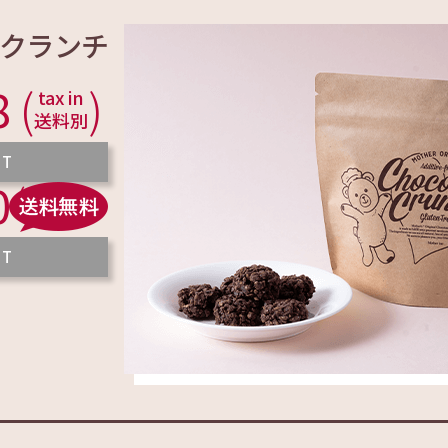
クランチ
8
(
)
tax in
送料別
UT
0
(tax in)
UT