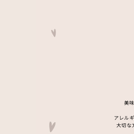
美
アレル
大切な