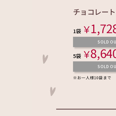
チョコレート
1,72
￥
1袋
SOLD O
8,64
￥
5袋
SOLD O
※お一人様10袋まで