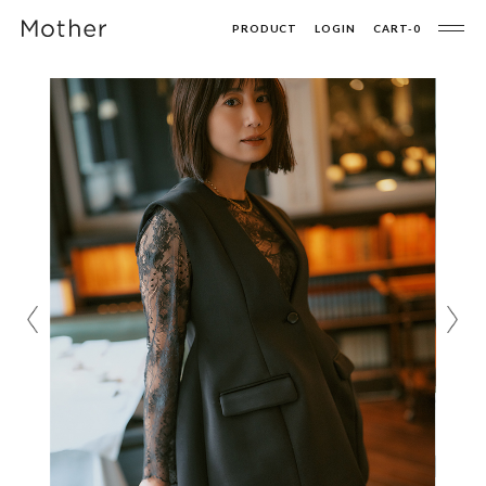
PRODUCT
LOGIN
CART-
0