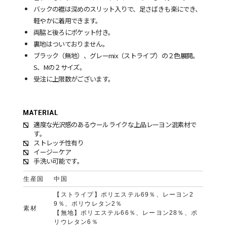
バックの裾は深めのスリット入りで、足さばきも楽にでき、
軽やかに着用できます。
両脇と後ろにポケット付き。
裏地はついておりません。
ブラック（無地）、グレーmix（ストライプ）の２色展開。
S、Mの２サイズ。
受注に上限数がございます。
適度な光沢感のあるウールライクな上品レーヨン混素材で
す。
ストレッチ性有り
イージーケア
手洗い可能です。
生産国
中国
【ストライプ】ポリエステル69％、レーヨン2
9％、ポリウレタン2％
素材
【無地】ポリエステル66％、レーヨン28％、ポ
リウレタン6％