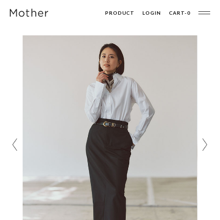
PRODUCT
LOGIN
CART-
0